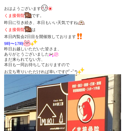
おはようございます
くま接骨院
です。
昨日に引き続き、本日もいい天気ですね
くま接骨院
は
本日内覧会2日目を開催致しております
9時〜17時
昨日お越しいただいた皆さま、
ありがとうございました
まだ来られてない方、
本日も一同お待ちしておりますので
お立ち寄りいただければ幸いです(*ﾟｰﾟ*)