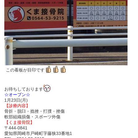
この看板が目印です
お待ちしております
☆オープン☆
1月23日(月)
【診療内容】
骨折・脱臼・捻挫・打撲・挫傷
軟部組織損傷・スポーツ外傷
【くま接骨院】
〒444-0841
愛知県岡崎市戸崎町字藤狭33番地1